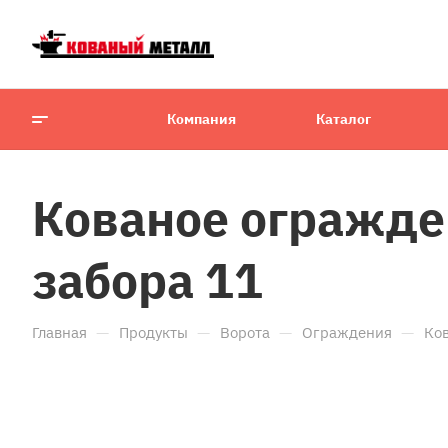
Компания
Каталог
Кованое огражде
забора 11
—
—
—
—
Главная
Продукты
Ворота
Ограждения
Ков