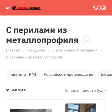
С перилами из
металлопрофиля
5
—
—
—
Главная
Продукты
Лестничные ограждения
С перилами из металлопрофиля
Товары от KMI
Российское производство
Бюдж
По популярности (убывание)
ФИЛЬТР