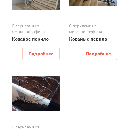
С перилами из
С перилами из
металлопрофиля
металлопрофиля
Кованое перило
Кованые перила
Подробнее
Подробнее
С перилами из