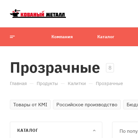
Компания
Каталог
Прозрачные
8
—
—
—
Главная
Продукты
Калитки
Прозрачные
Товары от KMI
Российское производство
Бюд
КАТАЛОГ
По попу