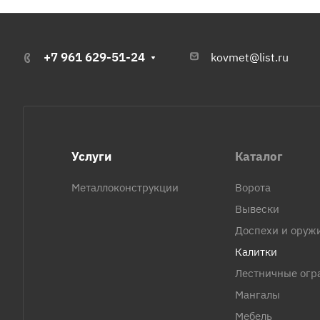
+7 961 629-51-24
kovmet@list.ru
Услуги
Каталог
Металлоконструкции
Ворота
Вывески
Доспехи и оруж
Калитки
Лестничные огр
Мангалы
Мебель