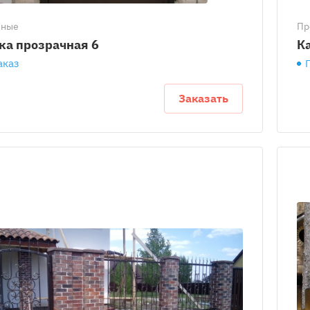
чные
Пр
ка прозрачная 6
К
аказ
Заказать