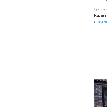
Прозра
Калит
Под з