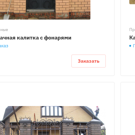
чные
Пр
ачная калитка с фонарями
К
аказ
Заказать