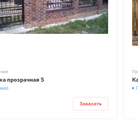
чные
Пр
ка прозрачная 5
К
аказ
Заказать