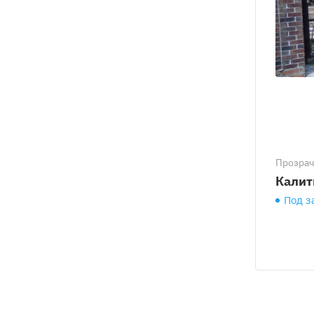
Прозра
Калит
Под з