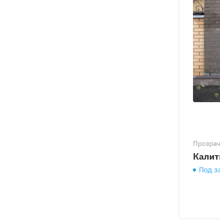
Прозра
Калит
Под з