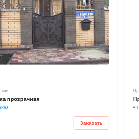
чные
Пр
ка прозрачная
П
аказ
Заказать