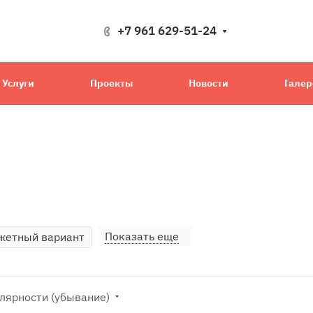
+7 961 629-51-24
Услуги
Проекты
Новости
Галер
Показать еще
жетный вариант
лярности (убывание)