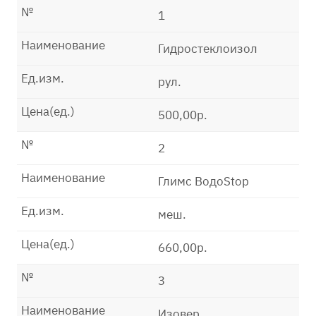
№
1
Наименование
Гидростеклоизол
Ед.изм.
рул.
Цена(ед.)
500,00р.
№
2
Наименование
Глимс ВодоStop
Ед.изм.
меш.
Цена(ед.)
660,00р.
№
3
Наименование
Изовер