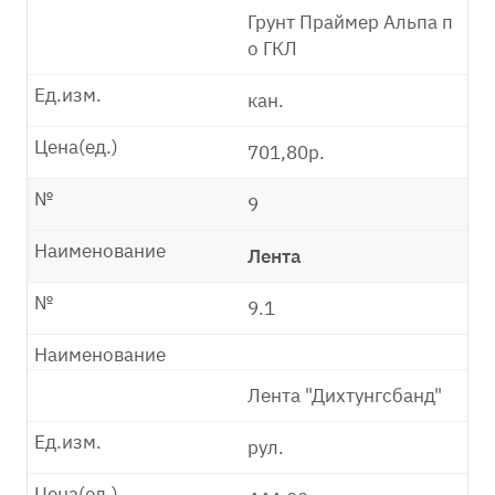
Грунт Праймер Альпа п
о ГКЛ
Ед.изм.
кан.
Цена(ед.)
701,80р.
№
9
Наименование
Лента
№
9.1
Наименование
Лента "Дихтунгсбанд"
Ед.изм.
рул.
Цена(ед.)