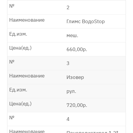
№
2
Наименование
Глимс ВодоStop
Ед.изм.
меш.
Цена(ед.)
660,00р.
№
3
Наименование
Изовер
Ед.изм.
рул.
Цена(ед.)
720,00р.
№
4
Наименование