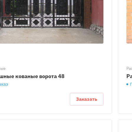
ные
Ра
шные кованые ворота 48
Р
аказ
Заказать