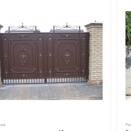
ные
Ра