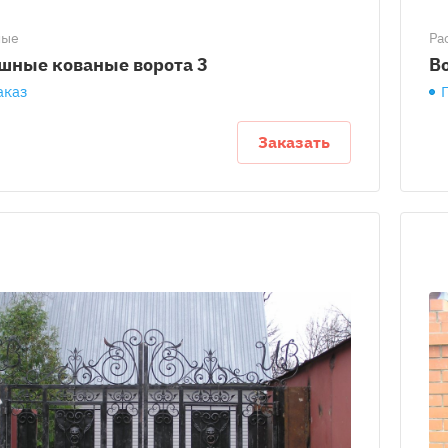
ные
Ра
шные кованые ворота 3
В
аказ
Заказать