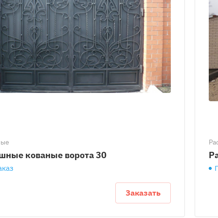
ные
Ра
шные кованые ворота 30
Р
аказ
Заказать