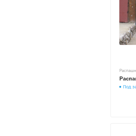
Распаш
Распа
Под з