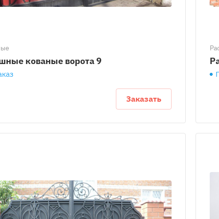
ные
Ра
шные кованые ворота 9
Р
аказ
Заказать