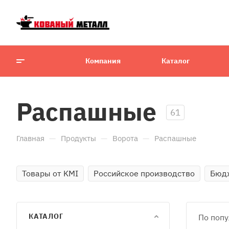
Компания
Каталог
Распашные
61
—
—
—
Главная
Продукты
Ворота
Распашные
Товары от KMI
Российское производство
Бюд
КАТАЛОГ
По попу