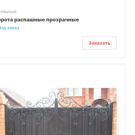
спашные
орота распашные прозрачные
Под заказ
Заказать