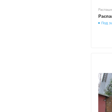
Распаш
Распа
Под з