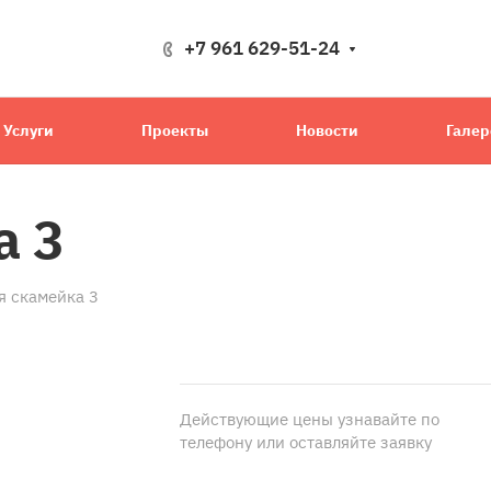
+7 961 629-51-24
Услуги
Проекты
Новости
Галер
а 3
я скамейка 3
Действующие цены узнавайте по
телефону или оставляйте заявку