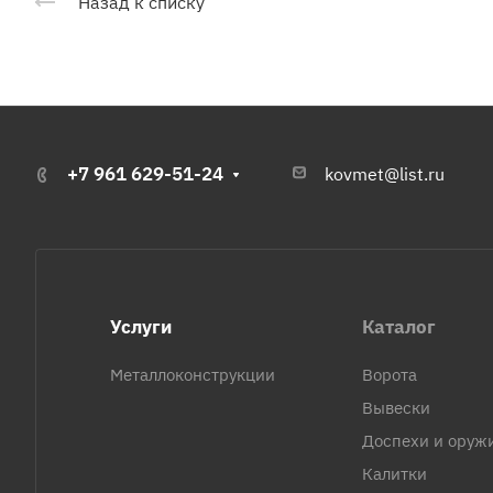
Назад к списку
+7 961 629-51-24
kovmet@list.ru
Услуги
Каталог
Металлоконструкции
Ворота
Вывески
Доспехи и оруж
Калитки