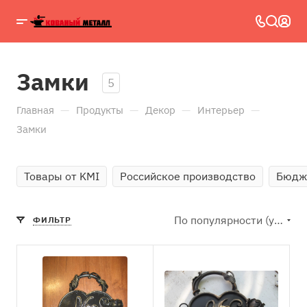
Замки
5
—
—
—
—
Главная
Продукты
Декор
Интерьер
Замки
Товары от KMI
Российское производство
Бюдж
По популярности (убывание)
ФИЛЬТР